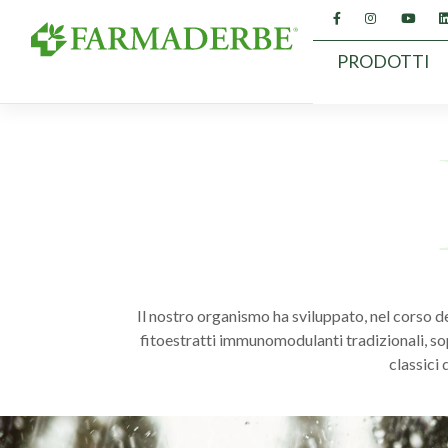
Vai
al
contenuto
PRODOTTI
Il nostro organismo ha sviluppato, nel corso de
fitoestratti immunomodulanti tradizionali, so
classici 