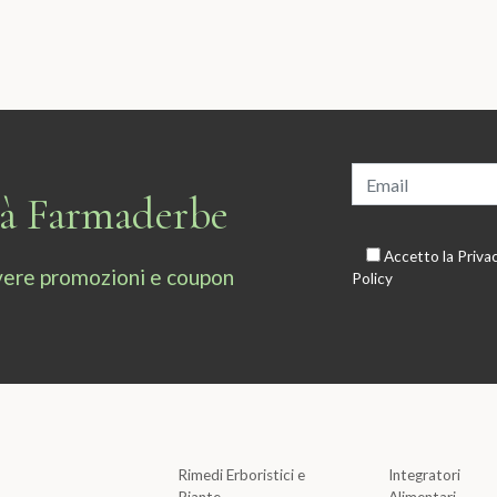
tà Farmaderbe
Accetto la
Priva
cevere promozioni e coupon
Policy
Rimedi Erboristici e
Integratori
Piante
Alimentari