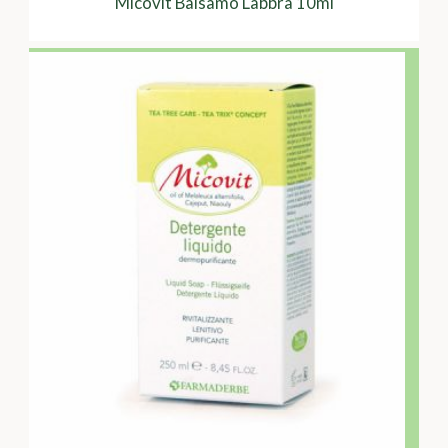
Micovit Balsamo Labbra 10ml