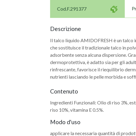
P
Cod.F.291377
Descrizione
Il talco liquido AMIDOFRESH è un talco in
che sostituisce il tradizionale talco in pol
adsorbente senza alcuna dispersione. Gra
dermoprotettiva, è adatto sia per gli adult
rinfrescante, favorisce il riequilibrio der
nutrienti lasciando le pelle morbida e sof
Navigazione
Contenuto
articoli
Ingredienti Funzionali: Olio di riso 3%, es
riso 10%, vitamina E 0.5%.
Modo d'uso
applicare la necessaria quantità di prodott