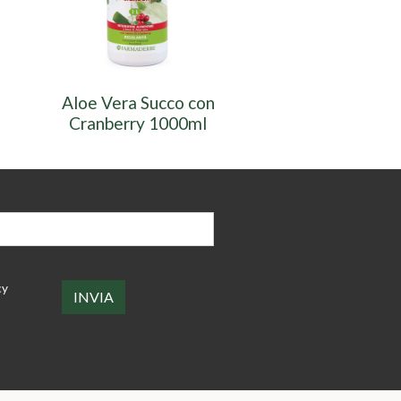
Aloe Vera Succo con
Aloe Vera Suc
Cranberry 1000ml
Papaya 10
cy