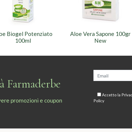
oe Biogel Potenziato
Aloe Vera Sapone 100gr
100ml
New
tà Farmaderbe
Accetto la
Priva
cevere promozioni e coupon
Policy