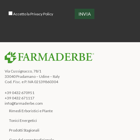
Accetto la
Privacy Policy
Via Cussignacco, 78/1
33040 Pradamano – Udine – Italy
Cod. Fisc. e P. IVA 02139860304
+39 0432 670951
+39 0432 671117
info@farmaderbe.com
Rimedi Erboristici e Piante
Tonici Energetici
Prodotti Stagionali
Cura del corpo tradizionale