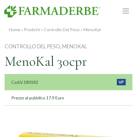
Vai
al
contenuto
Home
»
Prodotti
»
Controllo Del Peso
»
MenoKal
CONTROLLO DEL PESO
,
MENOKAL
MenoKal 30cpr
Cod.V.180182
Prezzo al pubblico 17.9 Euro