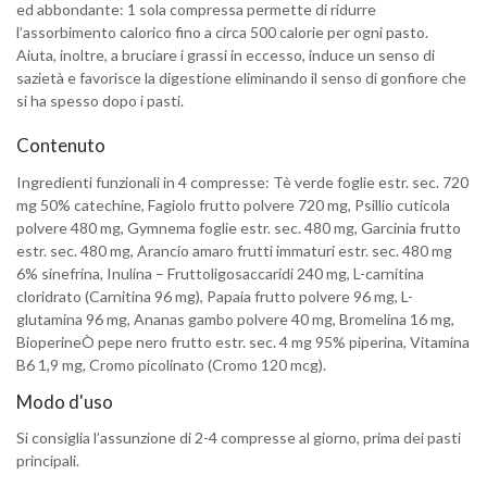
ed abbondante: 1 sola compressa permette di ridurre
l’assorbimento calorico fino a circa 500 calorie per ogni pasto.
Aiuta, inoltre, a bruciare i grassi in eccesso, induce un senso di
sazietà e favorisce la digestione eliminando il senso di gonfiore che
si ha spesso dopo i pasti.
Contenuto
Ingredienti funzionali in 4 compresse: Tè verde foglie estr. sec. 720
mg 50% catechine, Fagiolo frutto polvere 720 mg, Psillio cuticola
polvere 480 mg, Gymnema foglie estr. sec. 480 mg, Garcinia frutto
estr. sec. 480 mg, Arancio amaro frutti immaturi estr. sec. 480 mg
6% sinefrina, Inulina – Fruttoligosaccaridi 240 mg, L-carnitina
cloridrato (Carnitina 96 mg), Papaia frutto polvere 96 mg, L-
glutamina 96 mg, Ananas gambo polvere 40 mg, Bromelina 16 mg,
BioperineÒ pepe nero frutto estr. sec. 4 mg 95% piperina, Vitamina
B6 1,9 mg, Cromo picolinato (Cromo 120 mcg).
Modo d'uso
Si consiglia l’assunzione di 2-4 compresse al giorno, prima dei pasti
principali.