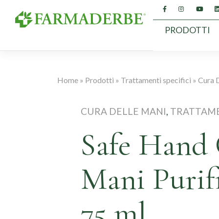
Vai
al
contenuto
PRODOTTI
Home
»
Prodotti
»
Trattamenti specifici
»
Cura 
CURA DELLE MANI
,
TRATTAMEN
Safe Hand
Mani Purif
75 ml