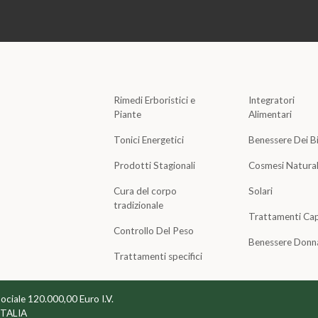
Rimedi Erboristici e
Integratori
Piante
Alimentari
Tonici Energetici
Benessere Dei B
Prodotti Stagionali
Cosmesi Natura
Cura del corpo
Solari
tradizionale
Trattamenti Cap
Controllo Del Peso
Benessere Donn
Trattamenti specifici
Sociale 120.000,00 Euro I.V.
ITALIA