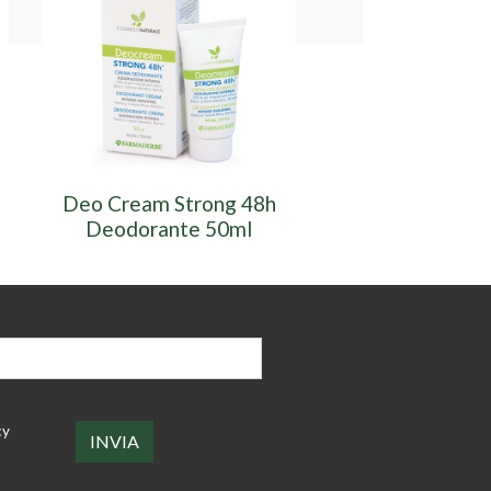
Deo Cream Strong 48h
Deo Roll Deodor
Deodorante 50ml
cy