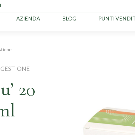
AZIENDA
BLOG
PUNTI VENDI
stione
IGESTIONE
u’ 20
ml