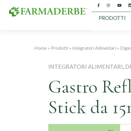
Vai
al
contenuto
PRODOTTI
Home
»
Prodotti
»
Integratori Alimentari
»
Dige
INTEGRATORI ALIMENTARI
,
D
Gastro Refl
Stick da 15