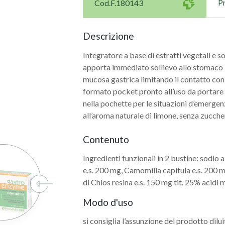
P
Cod.F.180143
Descrizione
Integratore a base di estratti vegetali e s
apporta immediato sollievo allo stomaco 
mucosa gastrica limitando il contatto con 
formato pocket pronto all’uso da portare i
nella pochette per le situazioni d’emerge
all’aroma naturale di limone, senza zucche
Contenuto
Navigazione
Ingredienti funzionali in 2 bustine: sodio
e.s. 200 mg, Camomilla capitula e.s. 200 
articoli
di Chios resina e.s. 150 mg tit. 25% acidi 
Modo d'uso
si consiglia l’assunzione del prodotto dilu