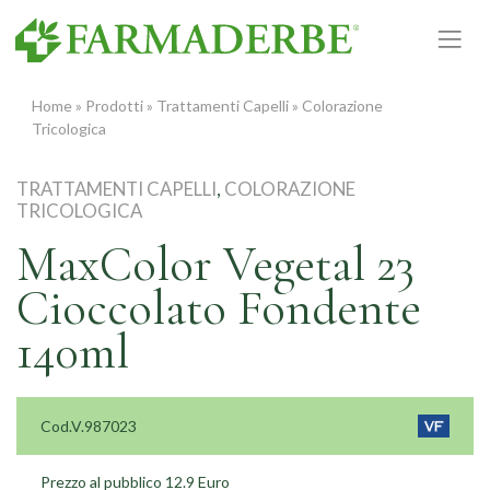
Vai
al
contenuto
Home
»
Prodotti
»
Trattamenti Capelli
»
Colorazione
Tricologica
TRATTAMENTI CAPELLI
,
COLORAZIONE
TRICOLOGICA
MaxColor Vegetal 23
Cioccolato Fondente
140ml
Cod.V.987023
Prezzo al pubblico 12.9 Euro