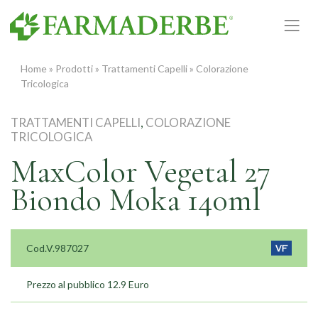
Vai
al
contenuto
Home
»
Prodotti
»
Trattamenti Capelli
»
Colorazione
Tricologica
TRATTAMENTI CAPELLI
,
COLORAZIONE
TRICOLOGICA
MaxColor Vegetal 27
Biondo Moka 140ml
Cod.V.987027
Prezzo al pubblico 12.9 Euro