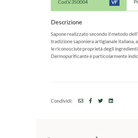
P
Cod.V.350004
Navigazione
articoli
Descrizione
Sapone realizzato secondo il metodo dell’
tradizione saponiera artigianale italiana, a
le riconosciute proprietà degli ingredienti 
Dermopurificante è particolarmente indica
Condividi: