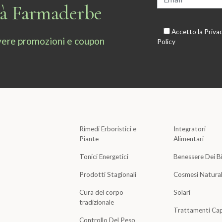
tà Farmaderbe
Accetto la
Priva
cevere promozioni e coupon
Policy
Rimedi Erboristici e
Integratori
Piante
Alimentari
Tonici Energetici
Benessere Dei B
Prodotti Stagionali
Cosmesi Natura
Cura del corpo
Solari
tradizionale
Trattamenti Cap
Controllo Del Peso