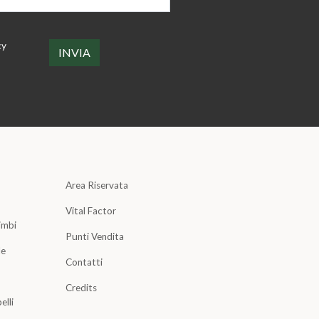
cy
Area Riservata
Vital Factor
imbi
Punti Vendita
le
Contatti
Credits
elli