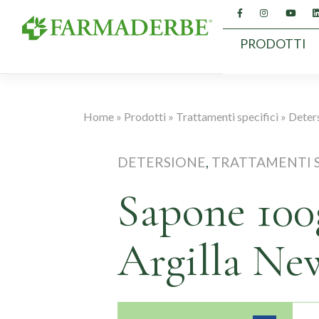
Vai
al
contenuto
PRODOTTI
Home
»
Prodotti
»
Trattamenti specifici
»
Deter
DETERSIONE
,
TRATTAMENTI S
Sapone 100
Argilla Ne