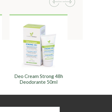
Deo Cream Strong 48h
Deo Roll Deodor
Deodorante 50ml