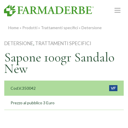
Vai
al
contenuto
Home
»
Prodotti
»
Trattamenti specifici
»
Detersione
DETERSIONE
,
TRATTAMENTI SPECIFICI
Sapone 100gr Sandalo
New
Cod.V.350042
Prezzo al pubblico 3 Euro