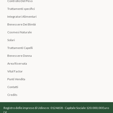
Controllo Del Peso
Trattamenti specifici
Integratori Alimentari
Benessere Dei Bimbi
Cosmesi Naturale
Solari
Trattamenti Capelli
Benessere Donna
Area Riservata
Vital Factor
Punti Vendita
Contatti
Credits
Registro delle imprese di Udine nr. 0124658 - Capitale Sociale 120.000,00 Euro
I.V.